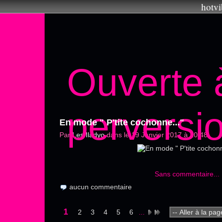
hotvi
Ouverte 
perversi
En mode " P'tite cochonne..."
Par
Les Iladyo
dans
le 19 Janvier 2017 à 10:48
Sans commentaire...
aucun commentaire
1
2
3
4
5
6
...