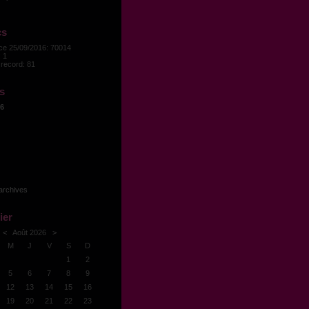
cs
nce 25/09/2016: 70014
 1
record: 81
s
6
archives
ier
<
Août 2026
>
M
J
V
S
D
1
2
5
6
7
8
9
12
13
14
15
16
19
20
21
22
23