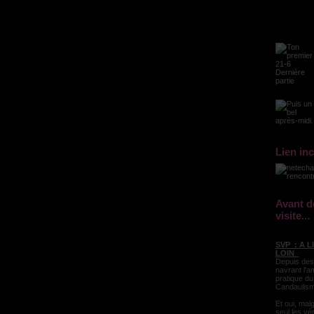
Lien in
Avant d
visite...
SVP : A 
LOIN
Depuis des
navrant l'a
pratique du
Candaulism
Et oui, malg
seul les vé