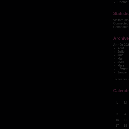
Contact
Statisti
Visitors si
Connected:
Connected 
Archive
Année 202
Août
Juillet
Juin
Mai
Avril
Mars
Février
Janvier
Toutes les 
Calendr
L
M
3
4
10
11
17
18