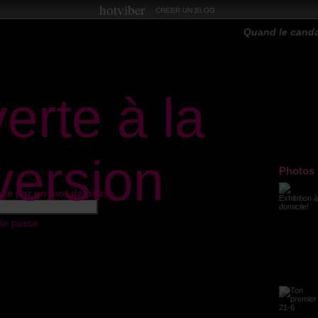
hotviber
CREER UN BLOG
Quand le cand
erte à la
version
Photos
gée par un mot de passe
de passe