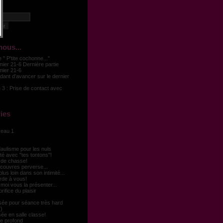
nous...
" P'tite cochonne..."
ier 21-6 Dernière partie
mier 21-6
dant d'avancer sur le dernier
 3 : Prise de contact avec
ies
veau 1
aulisme pour les nuls
té avec "tes tontons"!
 de chasse!
écouvres perverse...
lus loin dans son intimité...
de à vous!
moi vous la présenter...
orifice du plaisir
sée pour séance très hard
2)
ée en salle classe!
e profond