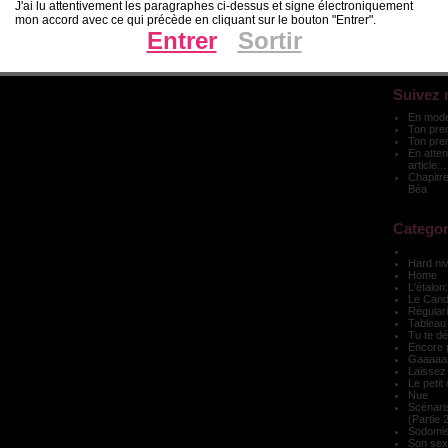
J'ai lu attentivement les paragraphes ci-dessus et signe électroniquement
Search
mon accord avec ce qui précède en cliquant sur le bouton "Entrer".
Entrer
Sortir
Suivez 
En mode 
Ton prem
Ton pre
En atten
article...
Chapitre
Béa
Categor
Hard ni
Home
L'étalon:
Le Cand
Régulari
Tableau
Tu te d
Encore p
Gaaaaar
Laissez 
Le petit 
Nue
Scénari
(Partie 
Sodomis
Son sex