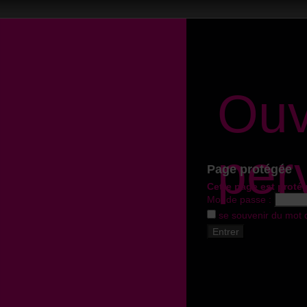
Ouv
per
Page protégée
Cette page est proté
Mot de passe :
se souvenir du mot 