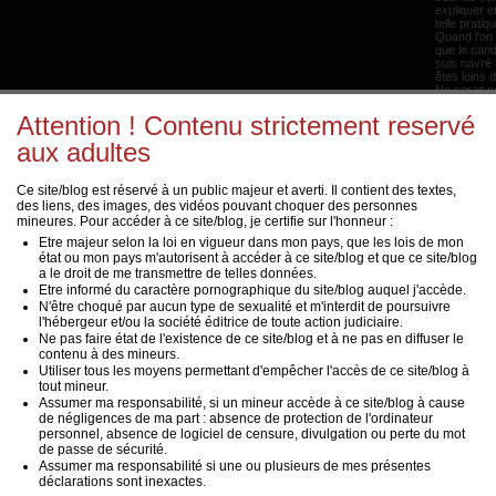
expliquer e
telle pratiq
Quand l'on 
que le cand
suis navré
êtes loins 
Ne serait c
COCU!
Le cocu ne 
Attention ! Contenu strictement reservé
plus ne pro
positions d
aux adultes
dans le cuc
quoi la diffé
comprendr
Ce site/blog est réservé à un public majeur et averti. Il contient des textes,
Candaule lu
des liens, des images, des vidéos pouvant choquer des personnes
choisit ce q
mineures. Pour accéder à ce site/blog, je certifie sur l'honneur :
d'un acte s
dans la renc
Etre majeur selon la loi en vigueur dans mon pays, que les lois de mon
l'Oméga. En
état ou mon pays m'autorisent à accéder à ce site/blog et que ce site/blog
sentira raba
a le droit de me transmettre de telles données.
fière de po
Etre informé du caractère pornographique du site/blog auquel j'accède.
son parten
non.... J'a
N'être choqué par aucun type de sexualité et m'interdit de poursuivre
par exemple
l'hébergeur et/ou la société éditrice de toute action judiciaire.
quatre patt
Ne pas faire état de l'existence de ce site/blog et à ne pas en diffuser le
son épouse 
contenu à des mineurs.
démonter...
Cette diffé
Utiliser tous les moyens permettant d'empêcher l'accès de ce site/blog à
ou non véri
tout mineur.
beaucoup p
Assumer ma responsabilité, si un mineur accède à ce site/blog à cause
notre blog..
de négligences de ma part : absence de protection de l'ordinateur
PS : Même 
personnel, absence de logiciel de censure, divulgation ou perte du mot
différence
de passe de sécurité.
Cuckolding
cas.
Assumer ma responsabilité si une ou plusieurs de mes présentes
déclarations sont inexactes.