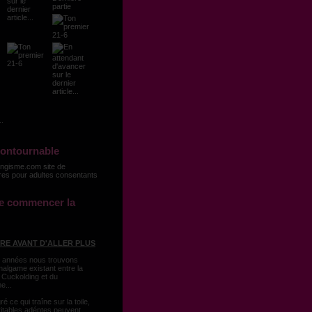
contournable
e commencer la
LIRE AVANT D'ALLER PLUS
 années nous trouvons
malgame existant entre la
 Cuckolding et du
e...
ré ce qui traîne sur la toile,
ritables adéptes peuvent