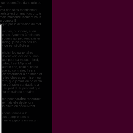
t se reconnaître dans telle ou
ue.
voit des sites mentionnant
auliste est un mari cocu.... je
 mais malheureusement vous
du compte!!!
e que par la déifinition du mot
sait pas, ou ignore, et en
fite pas. Ajoutons à cela des
e soumis qui peuvent exister
kolding, je ne vois pas en
rence est si dificile à
e.
i choisit les partenaires,
u'il veut voir, décide ou non
exuel pour sa muse.... bref,
ontre, il est l'Alpha et
 aucun cas, celui-ci ne se
issé au contraire, il sera
uvoir determiner à sa muse et
aire les choses permisent ou
jouterai que jamais on ne verra
 un véritable candauliste à
es au pied du lit pendant que
est en train de se faire
rence peut paraître "absurde"
fiée mais elle deviendra
lus claire en découvrant
..
si nous tenons à la
, nous comprenons le
 et ne le jugeons en aucun