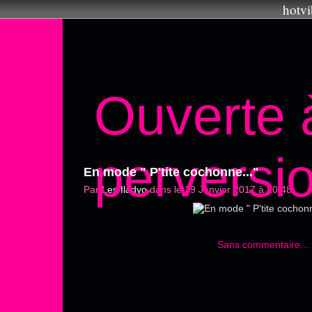
hotvi
Ouverte 
perversi
En mode " P'tite cochonne..."
Par
Les Iladyo
dans
le 19 Janvier 2017 à 10:48
Sans commentaire...