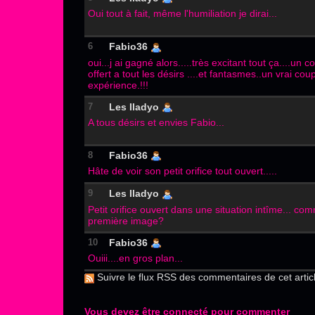
Oui tout à fait, même l'humiliation je dirai...
6
Fabio36
oui...j ai gagné alors.....très excitant tout ça....un 
offert a tout les désirs ....et fantasmes..un vrai cou
expérience.!!!
7
Les Iladyo
A tous désirs et envies Fabio...
8
Fabio36
Hâte de voir son petit orifice tout ouvert.....
9
Les Iladyo
Petit orifice ouvert dans une situation intîme... co
première image?
10
Fabio36
Ouiii....en gros plan...
Suivre le flux RSS des commentaires de cet artic
Vous devez être connecté pour commenter