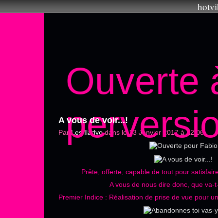
hotvi
Ouverte 
perversi
A vous de voir...!
Par
Les Iladyo
dans
le 13 Janvier 2017 à 12:06
Prête, offerte, capable de tout pour satisfair
A vous de nous dire donc, que va-t-
Premier Indice : Réalisation de prise de vue pour u