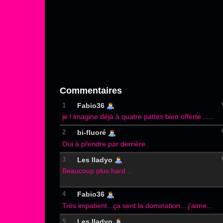
Commentaires
1
Fabio36
je l imagine déjà à quatre pattes bien offerte .....
2
bi-fluoré
Oui à přendre par derrière
3
Les Iladyo
Beaucoup plus hard...
4
Fabio36
Très impatient...ça sent la domination....j'aime...
5
Les Iladyo