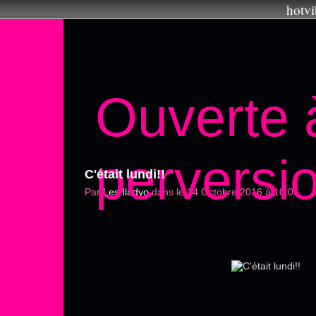
hotvi
Ouverte 
perversi
C'était lundi!!
Par
Les Iladyo
dans
le 14 Octobre 2016 à 10:05