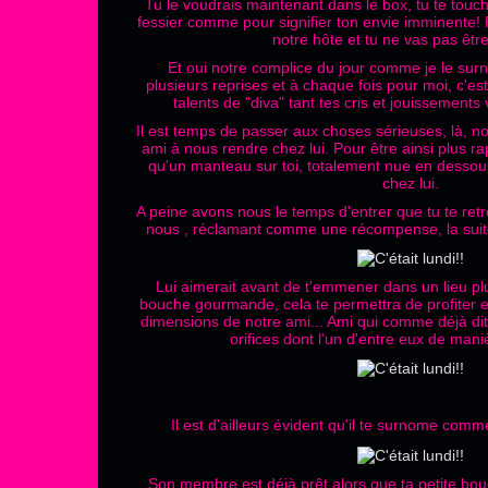
Tu le voudrais maintenant dans le box, tu te touch
fessier comme pour signifier ton envie imminente! 
notre hôte et tu ne vas pas êtr
Et oui notre complice du jour comme je le surn
plusieurs reprises et à chaque fois pour moi, c'est
talents de "diva" tant tes cris et jouissements 
Il est temps de passer aux choses sérieuses, là, 
ami à nous rendre chez lui. Pour être ainsi plus rap
qu'un manteau sur toi, totalement nue en dessou
chez lui.
A peine avons nous le temps d'entrer que tu te re
nous , réclamant comme une récompense, la suite
Lui aimerait avant de t'emmener dans un lieu plus
bouche gourmande, cela te permettra de profiter e
dimensions de notre ami... Ami qui comme déjà dit 
orifices dont l'un d'entre eux de maniè
Il est d'ailleurs évident qu'il te surnome comme i
Son membre est déjà prêt alors que ta petite bouc