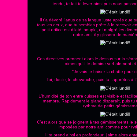
tendu, te fait te lever ainsi puis nous pass
Il t'a dévoré l'anus de sa langue juste aprés que t
tous les deux, que tu sembles prête à le recevoir en t
petit orifice est dilaté, souple, et malgré les dim
notre ami, il y glissera de manièr
Ces directives prennent alors le dessus sur la séance,
aimes qu'il te domine verbalement e
"Je vais te baiser la chatte pour
Toi, docile, le chevauche, puis tu t'apprêtes à
L'humidité de ton entre cuisses est visible et facili
membre. Rapidement le gland disparaît, puis tu 
rythme de petits gémisseme
C'est alors que se joignent à tes gémissements le s
imposées par notre ami comme pour ryt
Il te prend ainsi en profondeur, j'aime alors ent