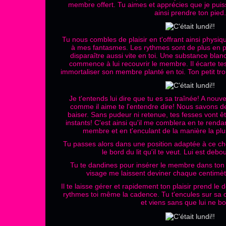
membre offert. Tu aimes et apprécies que je puiss
ainsi prendre ton pied.
Tu nous combles de plaisir en t'offrant ainsi physi
à mes fantasmes. Les rythmes sont de plus en plus
disparaître aussi vite en toi. Une substance blan
commence à lui recouvrir le membre. Il écarte te
immortaliser son membre planté en toi. Ton petit tro
Je t'entends lui dire que tu es sa traînée! A nou
comme il aime te l'entendre dire! Nous savons de
baiser. Sans pudeur ni retenue, tes fesses vont 
instants! C'est ainsi qu'il me comblera en te rend
membre et en t'enculant de la manière la plus 
Tu passes alors dans une position adaptée à ce cho
le bord du lit qu'il te veut. Lui est debo
Tu te dandines pour insérer le membre dans ton pe
visage me laissent deviner chaque centimètr
Il te laisse gérer et rapidement ton plaisir prend le
rythmes toi même la cadence. Tu t'encules sur sa
et viens sans que lui ne b