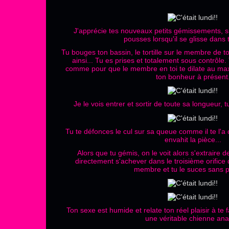
J'apprécie tes nouveaux petits gémissements, si
pousses lorsqu'il se glisse dans t
Tu bouges ton bassin, le tortille sur le membre de t
ainsi... Tu es prises et totalement sous contrôle.
comme pour que le membre en toi te dilate au maxi
ton bonheur à présent
Je le vois entrer et sortir de toute sa longueur, 
Tu te défonces le cul sur sa queue comme il te l'
envahit la pièce...
Alors que tu gémis, on le voit alors s'extraire d
directement s'achever dans le troisième orifice d
membre et tu le suces sans 
Ton sexe est humide et relate ton réel plaisir à t
une véritable chienne anal